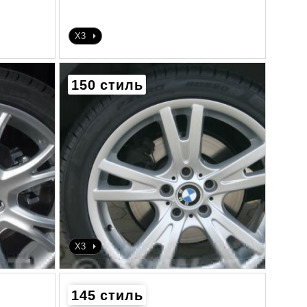
X3
150 стиль
X3
145 стиль