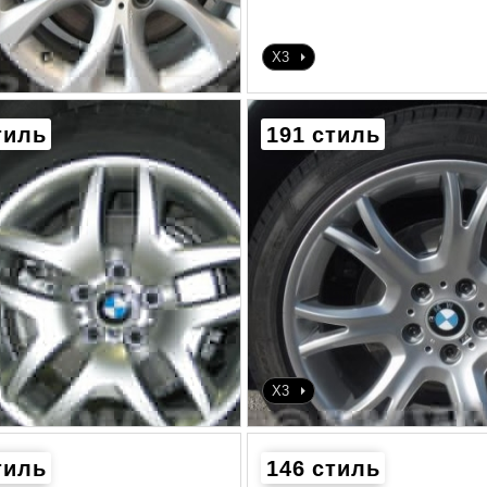
X3
тиль
191 стиль
X3
тиль
146 стиль