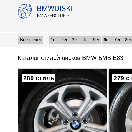
Все стили
1er
2er
3er
4er
5er
6er
7er
8er
Каталог стилей дисков BMW БМВ E83
280 стиль
279 с