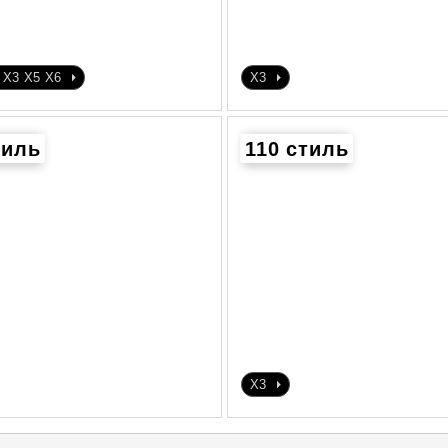
X3
X5
X6
X3
тиль
110 стиль
X3