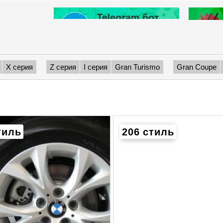
X серия
Z серия
I серия
Gran Turismo
Gran Coupe
тиль
206 стиль