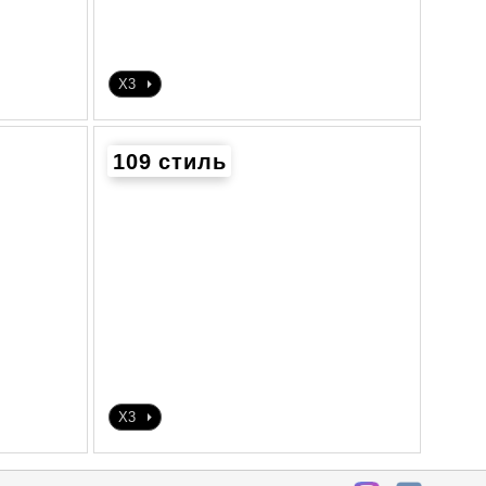
X3
109 стиль
X3