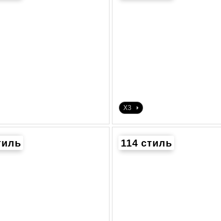
X3
тиль
114 стиль