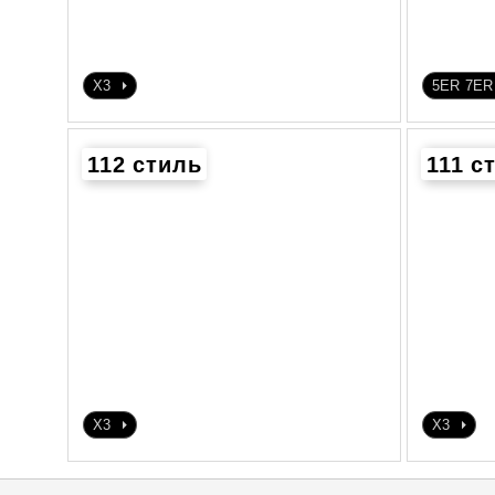
X3
5ER
7ER
112 стиль
111 с
X3
X3