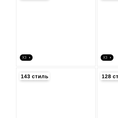
X3
X3
143 стиль
128 с