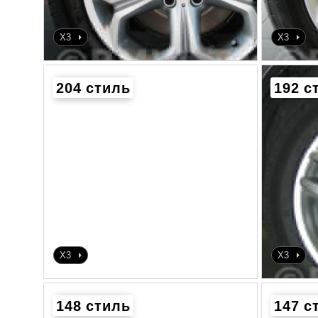
X3
X3
204 стиль
192 с
X3
X3
148 стиль
147 с