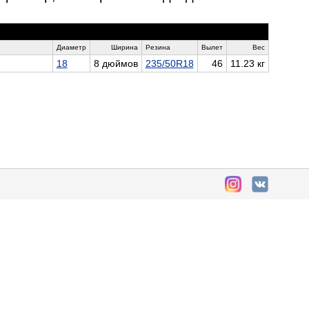
Диаметр
Ширина
Резина
Вылет
Вес
18
8 дюймов
235/50R18
46
11.23 кг