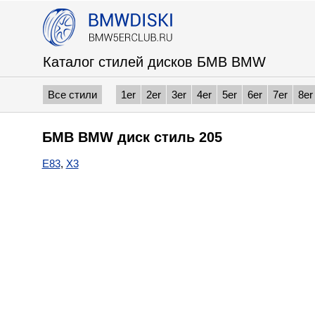
Каталог стилей дисков БМВ BMW
Все стили
1er
2er
3er
4er
5er
6er
7er
8er
БМВ BMW диск стиль 205
E83
,
X3