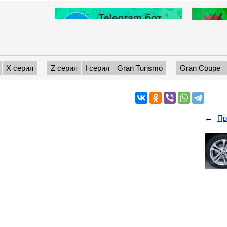
X серия
Z серия
I серия
Gran Turismo
Gran Coupe
←
Пр