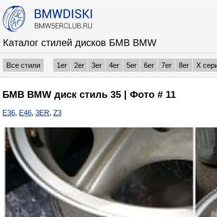
Каталог стилей дисков БМВ BMW
Все стили
1er
2er
3er
4er
5er
6er
7er
8er
X сер
БМВ BMW диск стиль 35 | Фото # 11
E36
,
E46
,
3ER
,
Z3