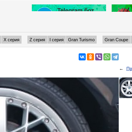
X серия
Z серия
I серия
Gran Turismo
Gran Coupe
←
Пр