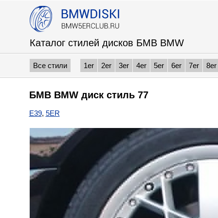
Каталог стилей дисков БМВ BMW
Все стили
1er
2er
3er
4er
5er
6er
7er
8er
БМВ BMW диск стиль 77
E39
,
5ER