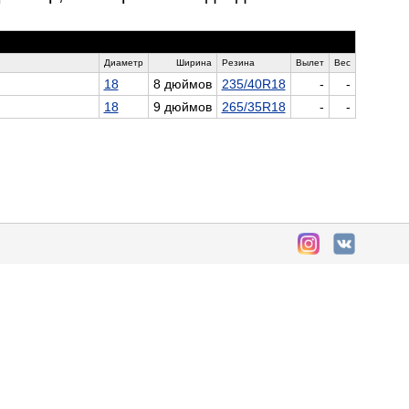
Диаметр
Ширина
Резина
Вылет
Вес
18
8 дюймов
235/40R18
-
-
18
9 дюймов
265/35R18
-
-