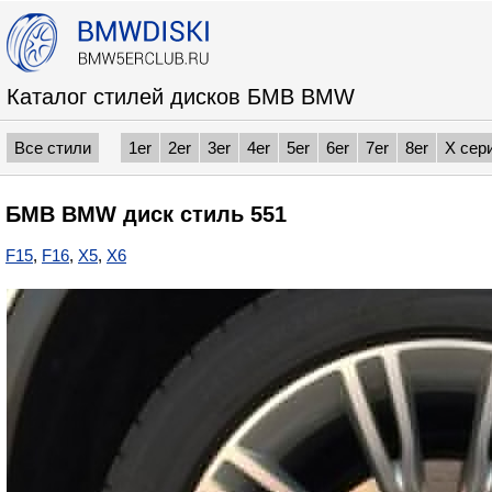
Каталог стилей дисков БМВ BMW
Все стили
1er
2er
3er
4er
5er
6er
7er
8er
X сер
БМВ BMW диск стиль 551
F15
,
F16
,
X5
,
X6