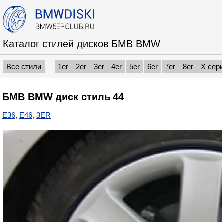
Каталог стилей дисков БМВ BMW
Все стили
1er
2er
3er
4er
5er
6er
7er
8er
X сер
БМВ BMW диск стиль 44
E36
,
E46
,
3ER