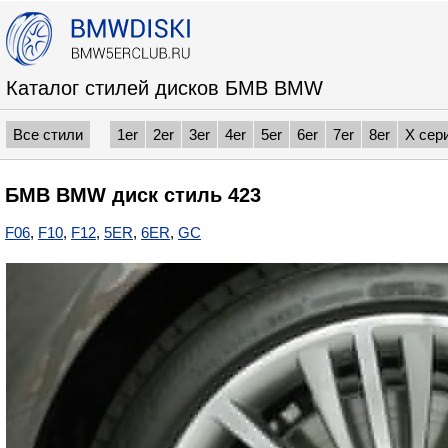
Каталог стилей дисков БМВ BMW
Все стили
1er
2er
3er
4er
5er
6er
7er
8er
X сер
БМВ BMW диск стиль 423
F06
,
F10
,
F12
,
5ER
,
6ER
,
GC