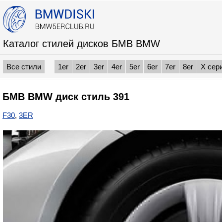
Каталог стилей дисков БМВ BMW
Все стили
1er
2er
3er
4er
5er
6er
7er
8er
X сер
БМВ BMW диск стиль 391
F30
,
3ER