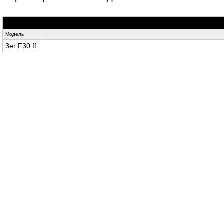
Модель
3er F30 ff.