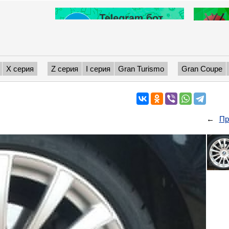
X серия
Z серия
I серия
Gran Turismo
Gran Coupe
←
Пр