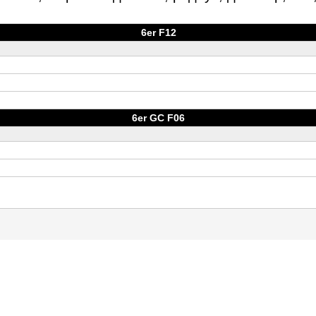
6er F12
6er GC F06