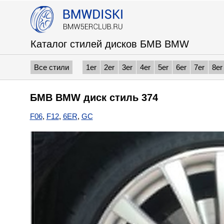
Каталог стилей дисков БМВ BMW
Все стили
1er
2er
3er
4er
5er
6er
7er
8er
БМВ BMW диск стиль 374
F06
,
F12
,
6ER
,
GC