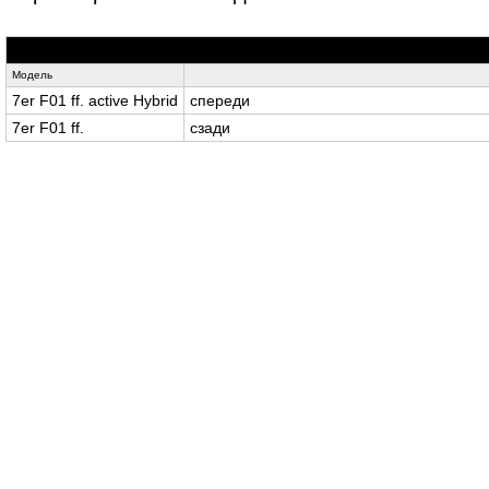
Модель
7er F01 ff. active Hybrid
спереди
7er F01 ff.
сзади