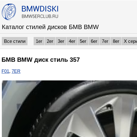
Каталог стилей дисков БМВ BMW
Все стили
1er
2er
3er
4er
5er
6er
7er
8er
X сер
БМВ BMW диск стиль 357
F01
,
7ER