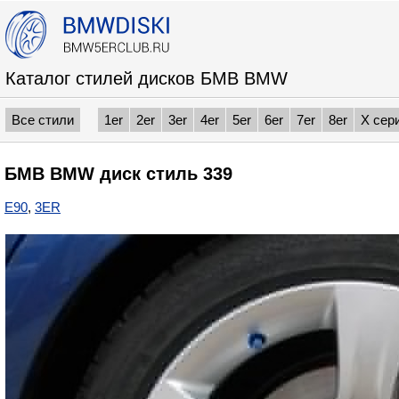
Каталог стилей дисков БМВ BMW
Все стили
1er
2er
3er
4er
5er
6er
7er
8er
X сер
БМВ BMW диск стиль 339
E90
,
3ER