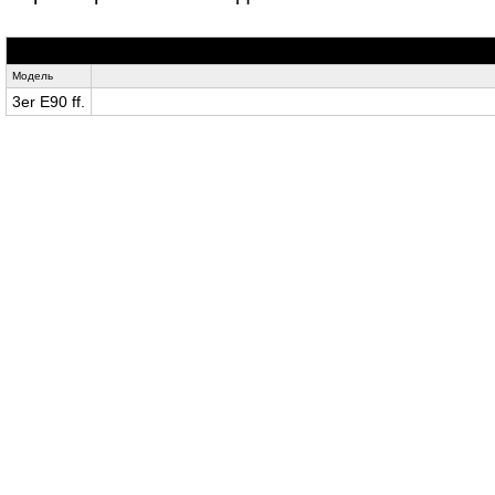
Модель
3er E90 ff.