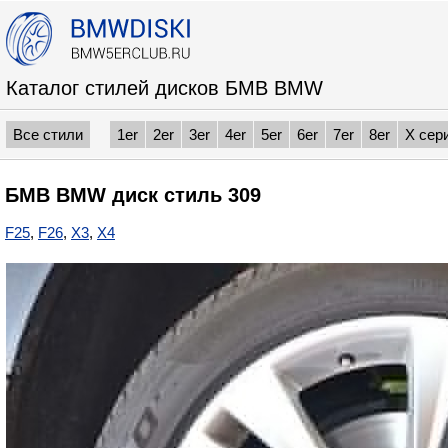
Каталог стилей дисков БМВ BMW
Все стили
1er
2er
3er
4er
5er
6er
7er
8er
X сер
БМВ BMW диск стиль 309
F25
,
F26
,
X3
,
X4