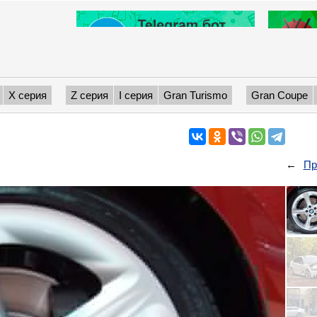
X серия
Z серия
I серия
Gran Turismo
Gran Coupe
←
Пр