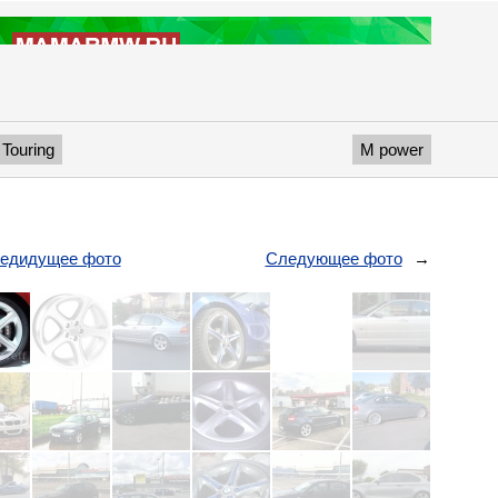
Touring
M power
едидущее фото
Следующее фото
→