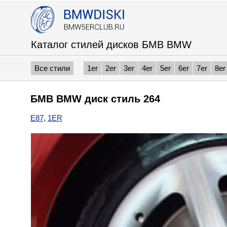
Каталог стилей дисков БМВ BMW
Все стили
1er
2er
3er
4er
5er
6er
7er
8er
БМВ BMW диск стиль 264
E87
,
1ER