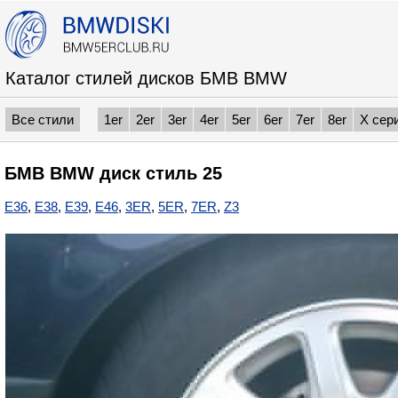
Каталог стилей дисков БМВ BMW
Все стили
1er
2er
3er
4er
5er
6er
7er
8er
X сер
БМВ BMW диск стиль 25
E36
,
E38
,
E39
,
E46
,
3ER
,
5ER
,
7ER
,
Z3