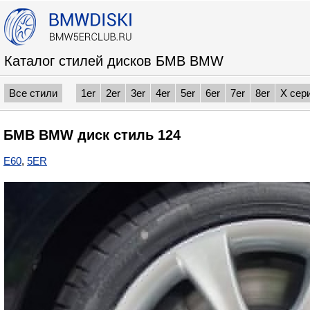
Каталог стилей дисков БМВ BMW
Все стили
1er
2er
3er
4er
5er
6er
7er
8er
X сер
БМВ BMW диск стиль 124
E60
,
5ER