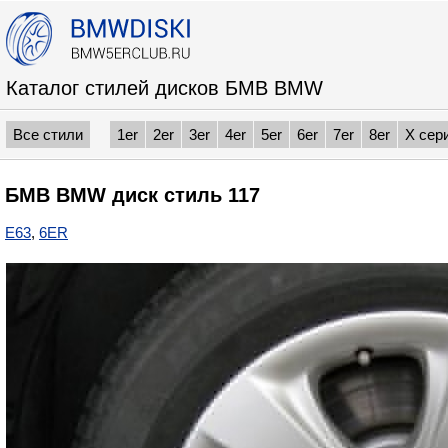
Каталог стилей дисков БМВ BMW
Все стили
1er
2er
3er
4er
5er
6er
7er
8er
X сер
БМВ BMW диск стиль 117
E63
,
6ER